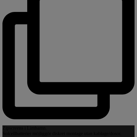
Zipscreens i Limhamn.
Solcellbatterier möjliggör diskret montage utan kablage/dosor.