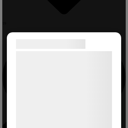
19
Samtykke til cookies
Vi og vores samarbejdspartnere bruger
teknologier, herunder cookies, til at
indsamle oplysninger om dig til forskellige
formål, herunder: Tilpasning af annoncering,
bedre brugeroplevelse, funktionalitet,
statistik og marketing. Disse oplysninger
kan blive delt med annoncerings- og
analysepartnere, som kan kombinere dem
med data, du tidligere har givet dem eller
de har indsamlet gennem din brug af deres