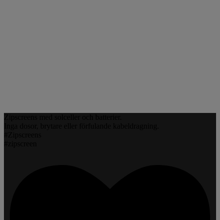
Zipscreens med solceller och batterier.
Inga dosor, brytare eller förfulande kabeldragning.
#Zipscreens
#zipscreen