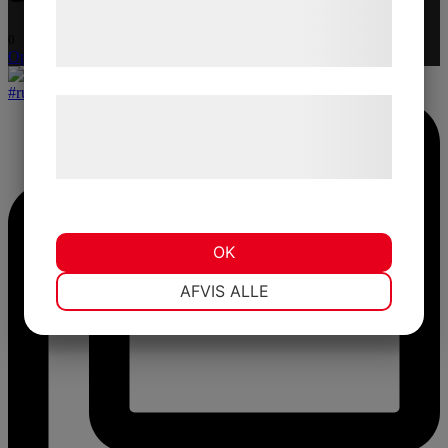
tjenester. Ved at klikke på 'OK' giver du
0
samtykke til disse formål.
Open post by zenitsolskydd with ID 18572184238047754
Læs mere om vores brug af cookies og
behandling af persondata på vores
hjemmeside.
OK
NØDVENDIGE
PRÆFERENCER
AFVIS ALLE
MARKETING
STATISTIK