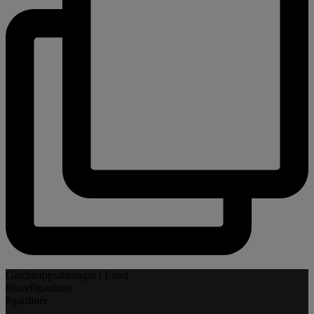
Gardinuppsättningar i Lund.
#hotellgardiner
#gardiner