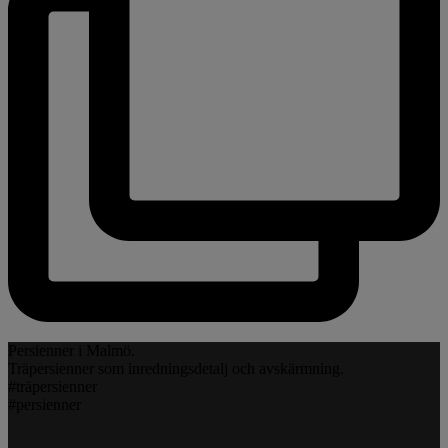
Persienner i Malmö.
Träpersienner som inredningsdetalj och avskärmning.
#träpersienner
#persienner