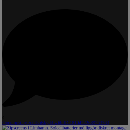
0
Open post by zenitsolskydd with ID 18104522689753363