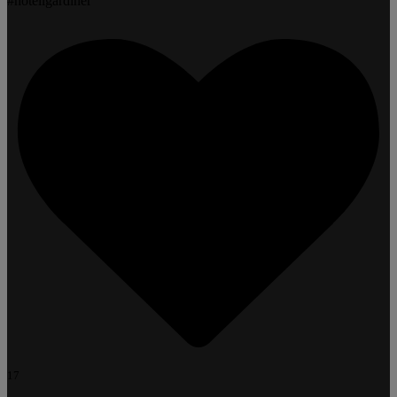
#hotellgardiner
17