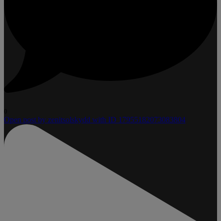
0
Open post by zenitsolskydd with ID 17955182073083804