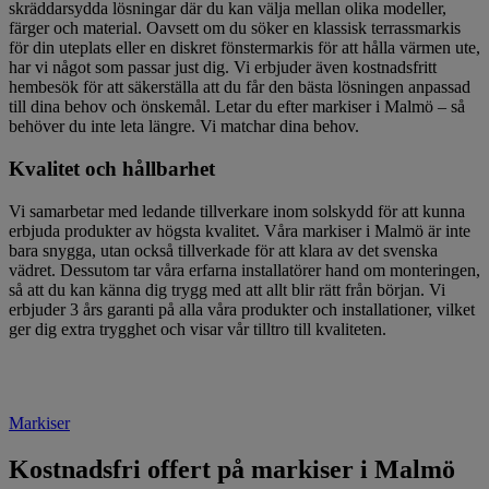
skräddarsydda lösningar där du kan välja mellan olika modeller,
färger och material. Oavsett om du söker en klassisk terrassmarkis
för din uteplats eller en diskret fönstermarkis för att hålla värmen ute,
har vi något som passar just dig. Vi erbjuder även kostnadsfritt
hembesök för att säkerställa att du får den bästa lösningen anpassad
till dina behov och önskemål. Letar du efter markiser i Malmö – så
behöver du inte leta längre. Vi matchar dina behov.
Kvalitet och hållbarhet
Vi samarbetar med ledande tillverkare inom solskydd för att kunna
erbjuda produkter av högsta kvalitet. Våra markiser i Malmö är inte
bara snygga, utan också tillverkade för att klara av det svenska
vädret. Dessutom tar våra erfarna installatörer hand om monteringen,
så att du kan känna dig trygg med att allt blir rätt från början. Vi
erbjuder 3 års garanti på alla våra produkter och installationer, vilket
ger dig extra trygghet och visar vår tilltro till kvaliteten.
Markiser
Kostnadsfri offert på markiser i Malmö