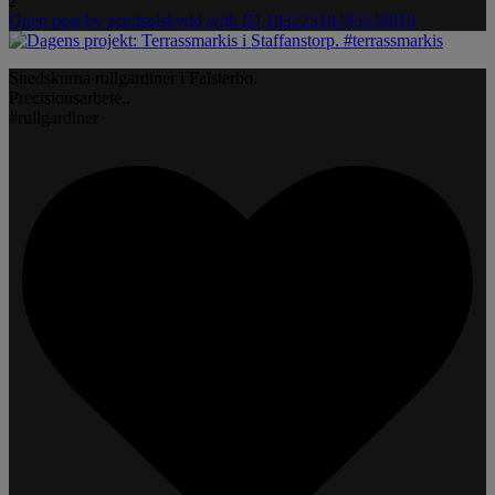
2
Open post by zenitsolskydd with ID 18322318495249810
Snedskurna rullgardiner i Falsterbo.
Precisionsarbete..
#rullgardiner