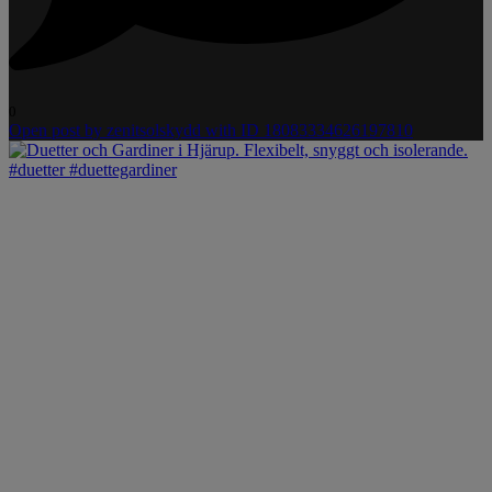
0
Open post by zenitsolskydd with ID 18083334626197810