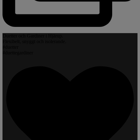
Duetter och Gardiner i Hjärup.
Flexibelt, snyggt och isolerande.
#duetter
#duettegardiner