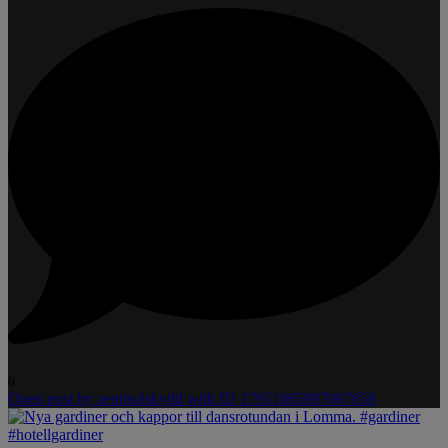
0
Open post by zenitsolskydd with ID 17951865897087858