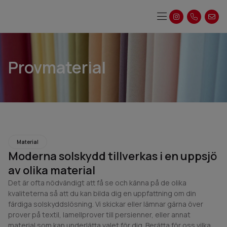
Våra produkter
Guider & Tips
Provmaterial
Material
Moderna solskydd tillverkas i en uppsjö
av olika material
Det är ofta nödvändigt att få se och känna på de olika
kvaliteterna så att du kan bilda dig en uppfattning om din
färdiga solskyddslösning. Vi skickar eller lämnar gärna över
prover på textil, lamellprover till persienner, eller annat
material som kan underlätta valet för dig. Berätta för oss vilka