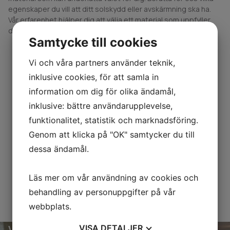
egenskaper du vill att ditt solskydd eller avskärmning ska ha.
Vår erfarenhet hjälper dig att välja ett material som uppfyller
dina krav och önskemål.
Samtycke till cookies
Vi och våra partners använder teknik,
inklusive cookies, för att samla in
information om dig för olika ändamål,
inklusive: bättre användarupplevelse,
funktionalitet, statistik och marknadsföring.
Genom att klicka på "OK" samtycker du till
dessa ändamål.
Läs mer om vår användning av cookies och
behandling av personuppgifter på vår
webbplats.
Vi erbjuder rådgivning, måttagning,
VISA
DETALJER