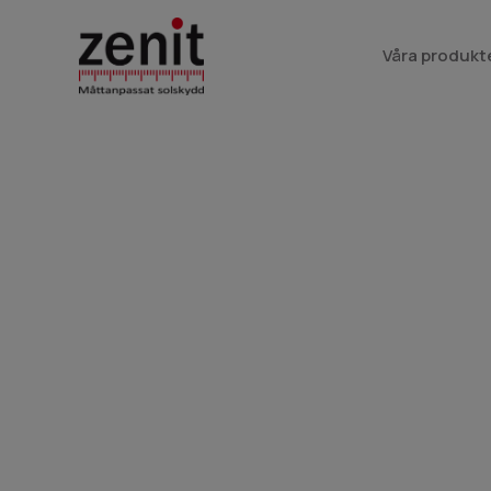
Våra produkt
Persienner i Lund
Boka en kostnadsfri konsultation!
Letar du efter persienner i Lund? Vi på Zenit hjälp
lösning för ditt hem eller kontor. Vi erbjuder ett 
persienner i olika material och stilar — och vi kom