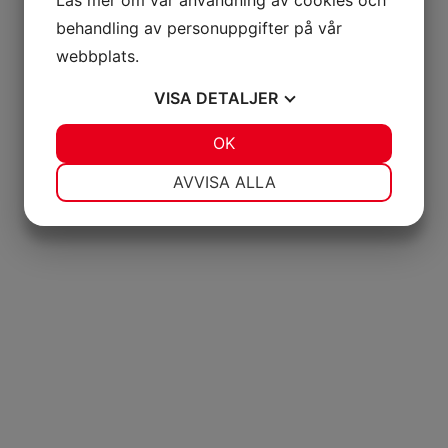
Läs mer om vår användning av cookies och
behandling av personuppgifter på vår
webbplats.
VISA
DETALJER
JA
NEJ
OK
JA
NEJ
NÖDVÄNDIG
INSTÄLLNINGAR
AVVISA ALLA
JA
NEJ
JA
NEJ
MARKNADSFÖRING
STATISTIK