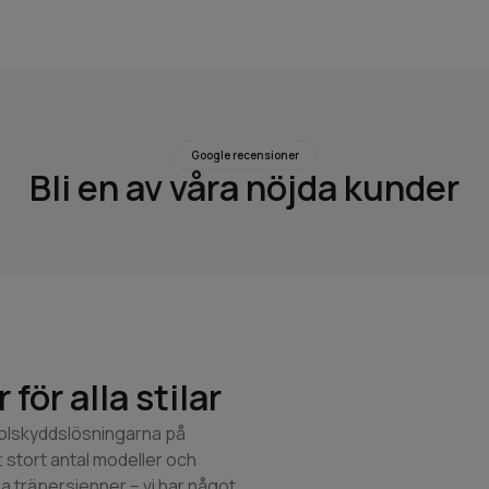
Google recensioner
Bli en av våra nöjda kunder
för alla stilar
solskyddslösningarna på
 stort antal modeller och
ka träpersienner – vi har något