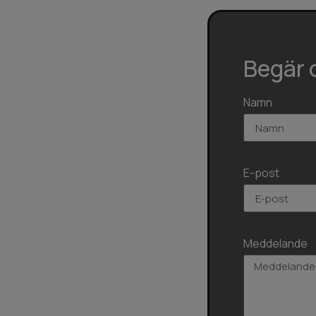
Begär o
Namn
E-post
Meddelande