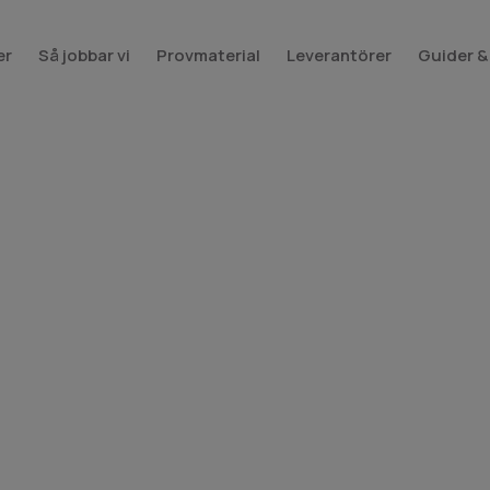
er
Så jobbar vi
Provmaterial
Leverantörer
Guider &
er dig hitta rätt
brett sortiment av
mer hem till dig för