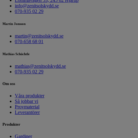
Lommavägen 53, 245 62 Hjärup
info@zenitsolskydd.se
070-935 02 29
Martin Jonsson
martin@zenitsolskydd.se
070-658 68 01
Mathias Schüchtle
mathias@zenitsolskydd.se
070-935 02 29
Om oss
Våra produkter
Så jobbar vi
Provmaterial
Leverantörer
Produkter
Gardiner