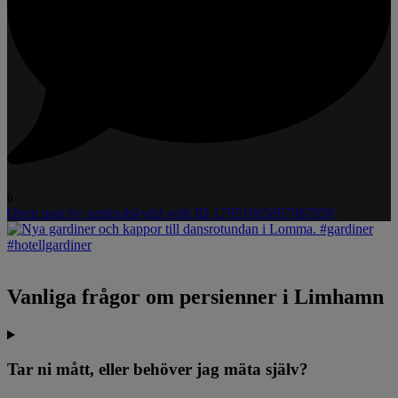
0
Open post by zenitsolskydd with ID 17951865897087858
Vanliga frågor om persienner i Limhamn
Tar ni mått, eller behöver jag mäta själv?