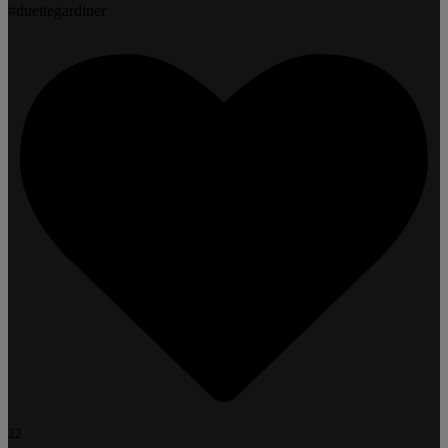
#duettegardiner
22