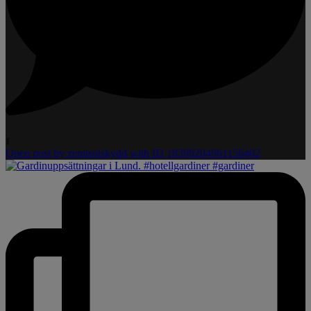
1
Open post by zenitsolskydd with ID 18399204961156402