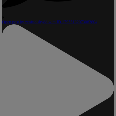
0
Open post by zenitsolskydd with ID 17955182073083804