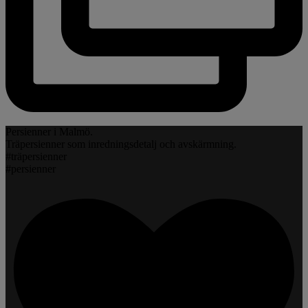
Persienner i Malmö.
Träpersienner som inredningsdetalj och avskärmning.
#träpersienner
#persienner