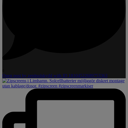
0
Open post by zenitsolskydd with ID 18104522689753363