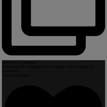
Zipscreens i Limhamn.
Solcellbatterier möjliggör diskret montage utan kablage/dosor.
#zipscreen
#zipscreenmarkiser