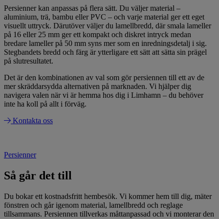
Persienner kan anpassas på flera sätt. Du väljer material –
aluminium, trä, bambu eller PVC – och varje material ger ett eget
visuellt uttryck. Därutöver väljer du lamellbredd, där smala lameller
på 16 eller 25 mm ger ett kompakt och diskret intryck medan
bredare lameller på 50 mm syns mer som en inredningsdetalj i sig.
Stegbandets bredd och färg är ytterligare ett sätt att sätta sin prägel
på slutresultatet.
Det är den kombinationen av val som gör persiennen till ett av de
mer skräddarsydda alternativen på marknaden. Vi hjälper dig
navigera valen när vi är hemma hos dig i Limhamn – du behöver
inte ha koll på allt i förväg.
Kontakta oss
Persienner
Så går det till
Du bokar ett kostnadsfritt hembesök. Vi kommer hem till dig, mäter
fönstren och går igenom material, lamellbredd och reglage
tillsammans. Persiennen tillverkas måttanpassad och vi monterar den