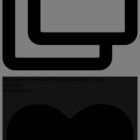
Nya gardiner och kappor till dansrotundan i Lomma.
#gardiner
#hotellgardiner