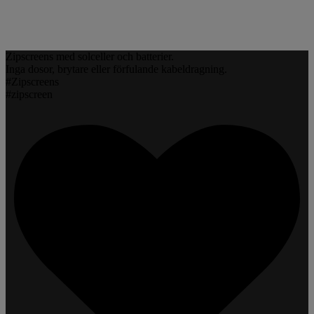
Zipscreens med solceller och batterier.
Inga dosor, brytare eller förfulande kabeldragning.
#Zipscreens
#zipscreen