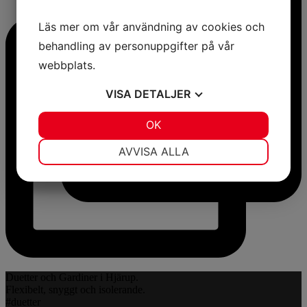
Läs mer om vår användning av cookies och
behandling av personuppgifter på vår
webbplats.
VISA
DETALJER
JA
NEJ
OK
JA
NEJ
NÖDVÄNDIG
INSTÄLLNINGAR
AVVISA ALLA
JA
NEJ
JA
NEJ
MARKNADSFÖRING
STATISTIK
Duetter och Gardiner i Hjärup.
Flexibelt, snyggt och isolerande.
#duetter