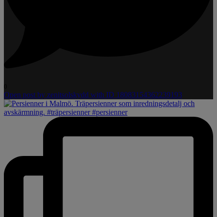
0
Open post by zenitsolskydd with ID 18083154362239193