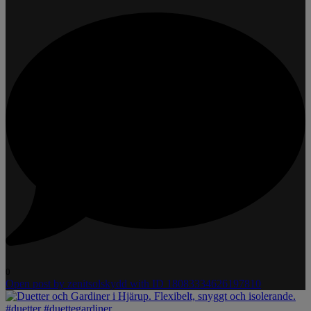
0
Open post by zenitsolskydd with ID 18083334626197810