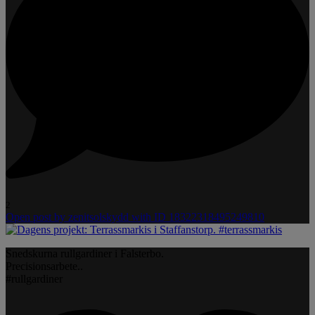
2
Open post by zenitsolskydd with ID 18322318495249810
Snedskurna rullgardiner i Falsterbo.
Precisionsarbete..
#rullgardiner