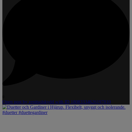
0
Open post by zenitsolskydd with ID 18083334626197810