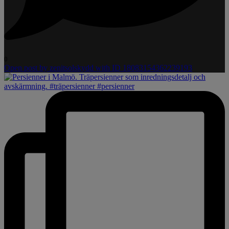
0
Open post by zenitsolskydd with ID 18083154362239193