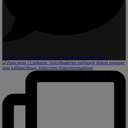
0
Open post by zenitsolskydd with ID 18104522689753363