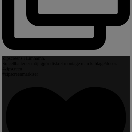
Zipscreens i Limhamn.
Solcellbatterier möjliggör diskret montage utan kablage/dosor.
#zipscreen
#zipscreenmarkiser