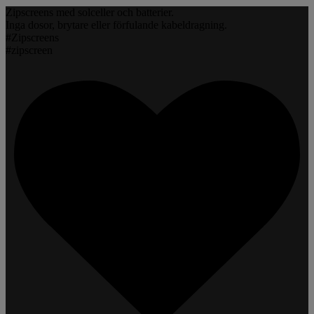
Zipscreens med solceller och batterier.
Inga dosor, brytare eller förfulande kabeldragning.
#Zipscreens
#zipscreen