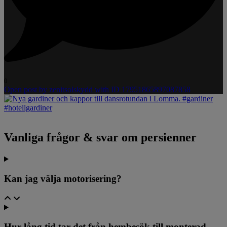
0
Open post by zenitsolskydd with ID 17951865897087858
Vanliga frågor & svar om persienner
Kan jag välja motorisering?
Hur lång tid tar det från hembesök till monterad