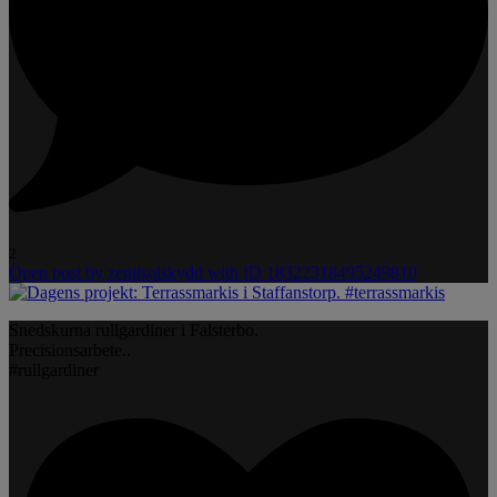
2
Open post by zenitsolskydd with ID 18322318495249810
Snedskurna rullgardiner i Falsterbo.
Precisionsarbete..
#rullgardiner