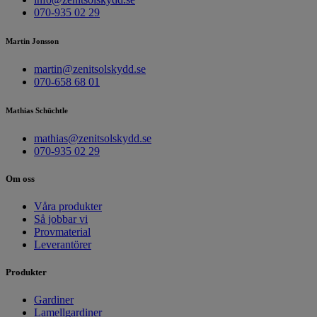
070-935 02 29
Martin Jonsson
martin@zenitsolskydd.se
070-658 68 01
Mathias Schüchtle
mathias@zenitsolskydd.se
070-935 02 29
Om oss
Våra produkter
Så jobbar vi
Provmaterial
Leverantörer
Produkter
Gardiner
Lamellgardiner