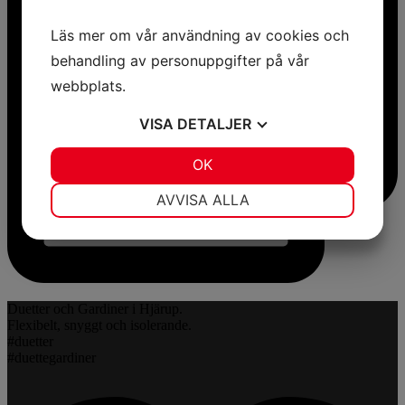
Läs mer om vår användning av cookies och
behandling av personuppgifter på vår
webbplats.
VISA
DETALJER
JA
NEJ
OK
JA
NEJ
NÖDVÄNDIG
INSTÄLLNINGAR
AVVISA ALLA
JA
NEJ
JA
NEJ
MARKNADSFÖRING
STATISTIK
Duetter och Gardiner i Hjärup.
Flexibelt, snyggt och isolerande.
#duetter
#duettegardiner