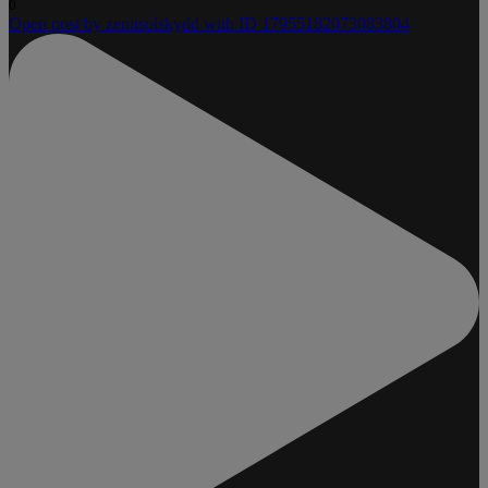
0
Open post by zenitsolskydd with ID 17955182073083804