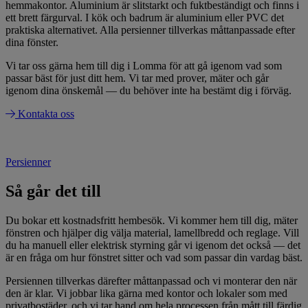
hemmakontor. Aluminium är slitstarkt och fuktbeständigt och finns i
ett brett färgurval. I kök och badrum är aluminium eller PVC det
praktiska alternativet. Alla persienner tillverkas måttanpassade efter
dina fönster.
Vi tar oss gärna hem till dig i Lomma för att gå igenom vad som
passar bäst för just ditt hem. Vi tar med prover, mäter och går
igenom dina önskemål — du behöver inte ha bestämt dig i förväg.
Kontakta oss
Persienner
Så går det till
Du bokar ett kostnadsfritt hembesök. Vi kommer hem till dig, mäter
fönstren och hjälper dig välja material, lamellbredd och reglage. Vill
du ha manuell eller elektrisk styrning går vi igenom det också — det
är en fråga om hur fönstret sitter och vad som passar din vardag bäst.
Persiennen tillverkas därefter måttanpassad och vi monterar den när
den är klar. Vi jobbar lika gärna med kontor och lokaler som med
privatbostäder, och vi tar hand om hela processen från mått till färdig