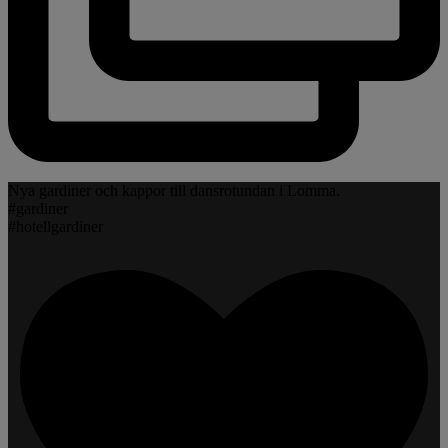
Nya gardiner och kappor till dansrotundan i Lomma.
#gardiner
#hotellgardiner