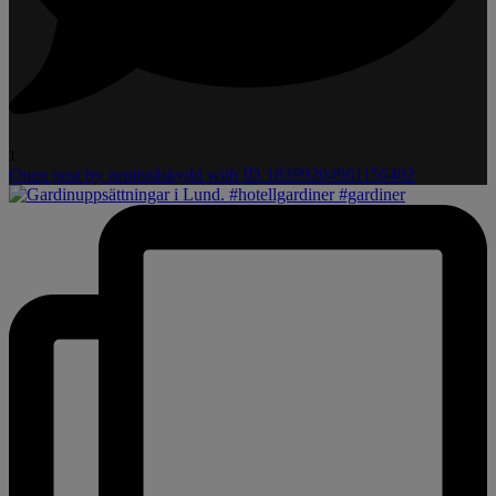
1
Open post by zenitsolskydd with ID 18399204961156402