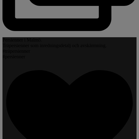
Persienner i Malmö.
Träpersienner som inredningsdetalj och avskärmning.
#träpersienner
#persienner